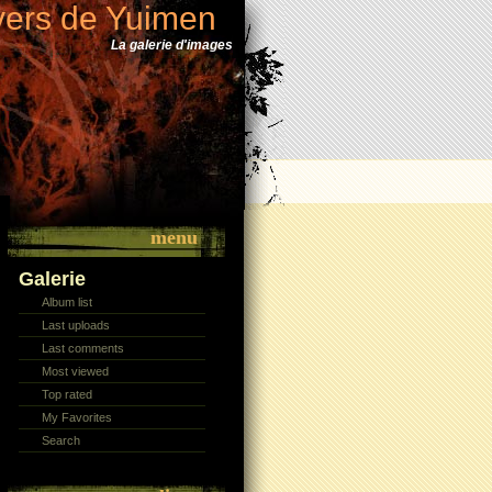
vers de Yuimen
La galerie d'images
menu
Galerie
Album list
Last uploads
Last comments
Most viewed
Top rated
My Favorites
Search