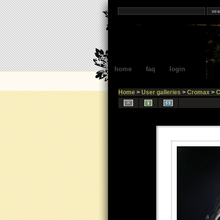
home
faq
login
Home
>
User galleries
>
Cromax
>
C