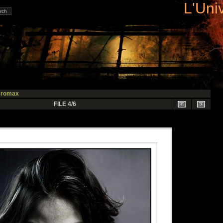
L'Uni
romax
FILE 4/6