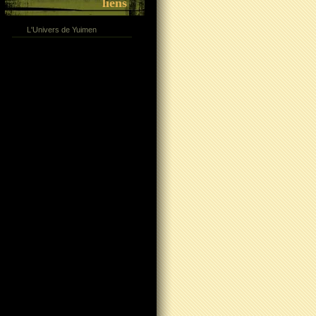
liens
L'Univers de Yuimen