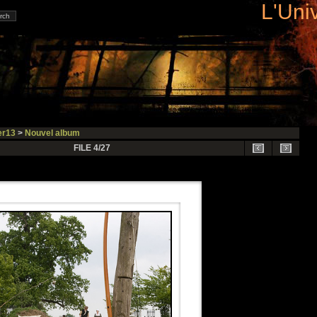
L'Uni
r13
>
Nouvel album
FILE 4/27