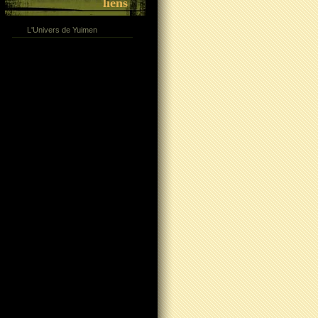
liens
L'Univers de Yuimen