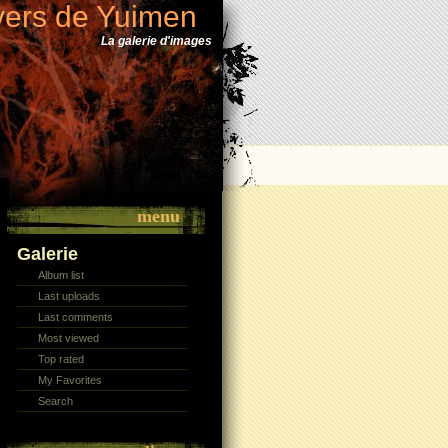
vers de Yuimen
La galerie d'images
menu
Galerie
Album list
Last uploads
Last comments
Most viewed
Top rated
My Favorites
Search