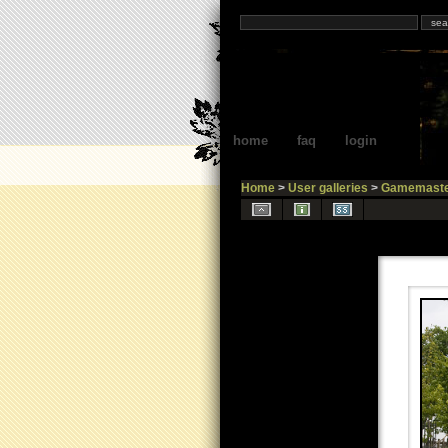
home
faq
login
Home
>
User galleries
>
Gamemaste