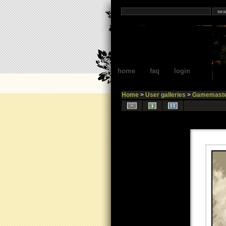
home
faq
login
Home
>
User galleries
>
Gamemaste