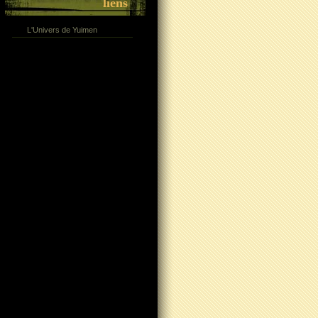
liens
L'Univers de Yuimen