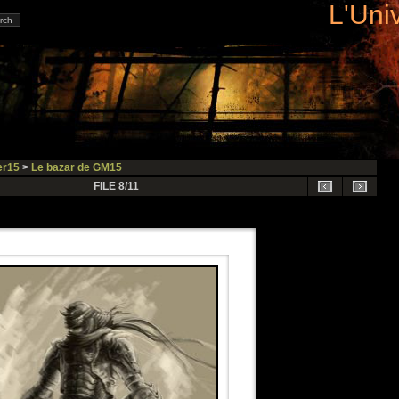
L'Uni
r15
>
Le bazar de GM15
FILE 8/11