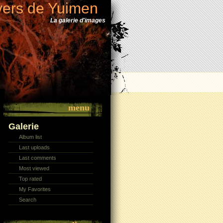
vers de Yuimen
La galerie d'images
menu
Galerie
Album list
Last uploads
Last comments
Most viewed
Top rated
My Favorites
Search