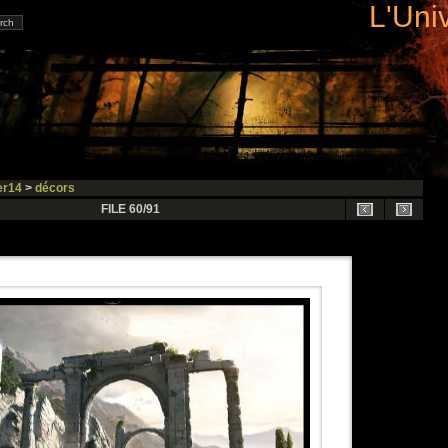
L'Uni
r14
>
décors
FILE 60/91