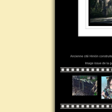
Ancienne cité Hiniön construite
Image issue de la g