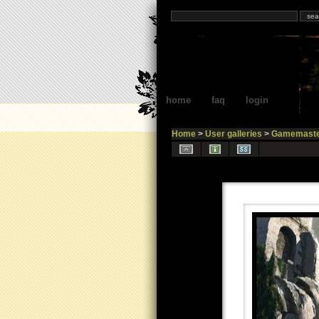
home
faq
login
Home
>
User galleries
>
Gamemaste