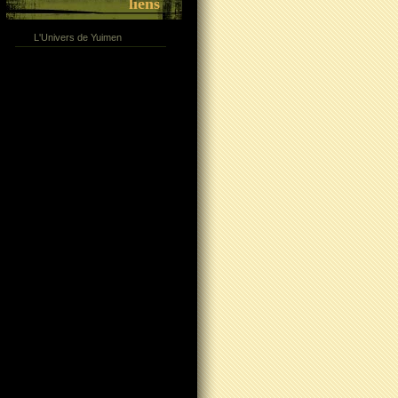
liens
L'Univers de Yuimen