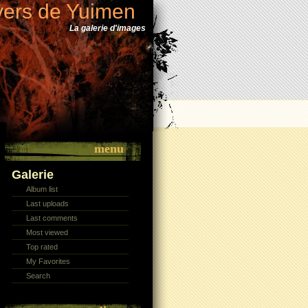
vers de Yuimen
La galerie d'images
menu
Galerie
Album list
Last uploads
Last comments
Most viewed
Top rated
My Favorites
Search