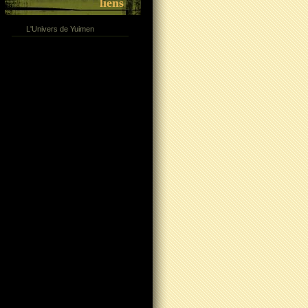
liens
L'Univers de Yuimen