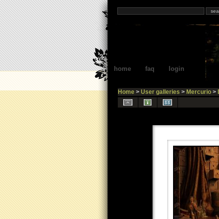
home
faq
login
Home
>
User galleries
>
Mercurio
>