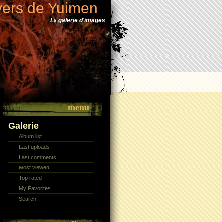
vers de Yuimen
La galerie d'images
menu
Galerie
Album list
Last uploads
Last comments
Most viewed
Top rated
My Favorites
Search