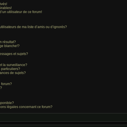
ivés!
irables!
d’un utilisateur de ce forum!
ilisateurs de ma liste d’amis ou d’ignorés?
 résultat?
ge blanche!?
essages et sujets?
et la surveillance?
particuliers?
ances de sujets?
ce forum?
s?
isponible?
tions légales concernant ce forum?