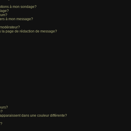
’options à mon sondage?
dage?
orum?
chiers à mon message?
 modérateur?
ns la page de rédaction de message?
eurs?
e?
 apparaissent dans une couleur différente?
”?