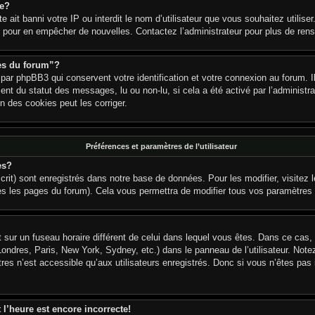
re?
ite ait banni votre IP ou interdit le nom d’utilisateur que vous souhaitez utiliser
on pour en empêcher de nouvelles. Contactez l’administrateur pour plus de re
ies du forum”?
par phpBB3 qui conservent votre identification et votre connexion au forum. I
ement du statut des messages, lu ou non-lu, si cela a été activé par l’adminis
 des cookies peut les corriger.
Préférences et paramètres de l’utilisateur
es?
rit) sont enregistrés dans notre base de données. Pour les modifier, visitez l
es les pages du forum). Cela vous permettra de modifier tous vos paramètres 
oit sur un fuseau horaire différent de celui dans lequel vous êtes. Dans ce ca
Londres, Paris, New York, Sydney, etc.) dans le panneau de l’utilisateur. Note
es n’est accessible qu’aux utilisateurs enregistrés. Donc si vous n’êtes pas 
 l’heure est encore incorrecte!