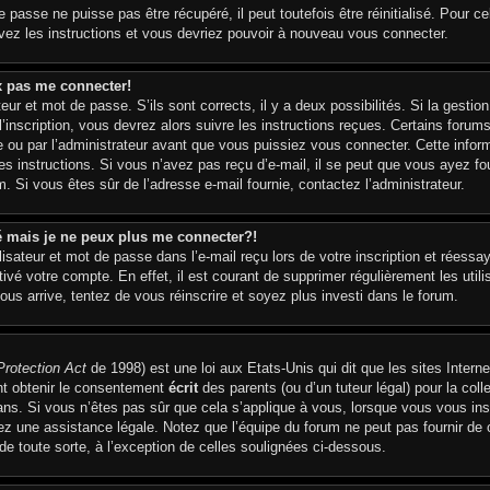
passe ne puisse pas être récupéré, il peut toutefois être réinitialisé. Pour ce
ivez les instructions et vous devriez pouvoir à nouveau vous connecter.
ux pas me connecter!
teur et mot de passe. S’ils sont corrects, il y a deux possibilités. Si la gest
l’inscription, vous devrez alors suivre les instructions reçues. Certains forum
 ou par l’administrateur avant que vous puissiez vous connecter. Cette informat
s instructions. Si vous n’avez pas reçu d’e-mail, il se peut que vous ayez fou
pam. Si vous êtes sûr de l’adresse e-mail fournie, contactez l’administrateur.
sé mais je ne peux plus me connecter?!
sateur et mot de passe dans l’e-mail reçu lors de votre inscription et réessay
ivé votre compte. En effet, il est courant de supprimer régulièrement les utili
ous arrive, tentez de vous réinscrire et soyez plus investi dans le forum.
Protection Act
de 1998) est une loi aux Etats-Unis qui dit que les sites Interne
nt obtenir le consentement
écrit
des parents (ou d’un tuteur légal) pour la col
ans. Si vous n’êtes pas sûr que cela s’applique à vous, lorsque vous vous insc
 une assistance légale. Notez que l’équipe du forum ne peut pas fournir de co
e toute sorte, à l’exception de celles soulignées ci-dessous.