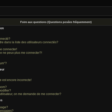
Foire aux questions (Questions posées fréquemment)
ion
nnecté?
dans la liste des utilisateurs connectés?
me connecter!
 je ne peux plus me connecter?!
rum”?
teur
e est encore incorrecte!
 nom?
odifier?
utilisateur, on me demande de me connecter?
es
ssage?
messages?