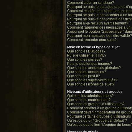
Comment créer un sondage?
Pourquoi ne puis-je pas ajouter plus d
Comment modifier ou supprimer un son
Pourquoi ne puis-je pas accéder à un f
Pourquoi ne puis-je pas joindre des fi
Pourquoi ai-je reçu un avertissement?
Comment rapporter des messages à un
A quoi sert le bouton “Sauvegarder” da
Pourquoi mon message doit être validé?
Comment remonter mon sujet?
Mise en forme et types de sujet
Que sont les BBCodes?
Puis-je utiliser le HTML?
Que sont les smileys?
Puis-je publier des images?
Que sont les annonces globales?
Que sont les annonces?
Que sont les post-it?
Que sont les sujets verrouillés?
Que sont les icônes de sujet?
Niveaux d’utilisateurs et groupes
Qui sont les administrateurs?
Que sont les modérateurs?
Que sont les groupes d’utilisateurs?
Comment adhérer à un groupe d’utilisat
Comment devenir modérateur de group
Pourquoi certains groupes d’utilisateurs
Qu’est-ce qu’un “Groupe par défaut”?
Qu’est-ce que le lien “L’équipe du forum