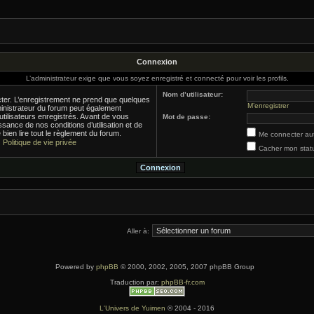
Connexion
L’administrateur exige que vous soyez enregistré et connecté pour voir les profils.
Nom d’utilisateur:
ter. L’enregistrement ne prend que quelques
M’enregistrer
inistrateur du forum peut également
tilisateurs enregistrés. Avant de vous
Mot de passe:
sance de nos conditions d’utilisation et de
bien lire tout le règlement du forum.
Me connecter au
|
Politique de vie privée
Cacher mon statu
Aller à:
Powered by
phpBB
© 2000, 2002, 2005, 2007 phpBB Group
Traduction par:
phpBB-fr.com
L'Univers de Yuimen
© 2004 - 2016