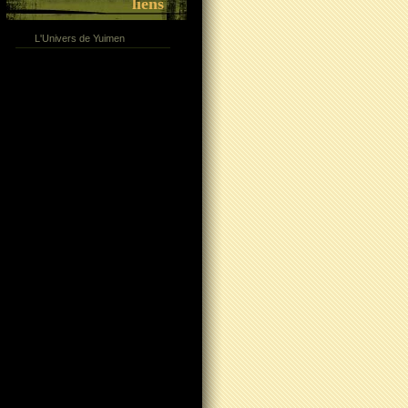
liens
L'Univers de Yuimen