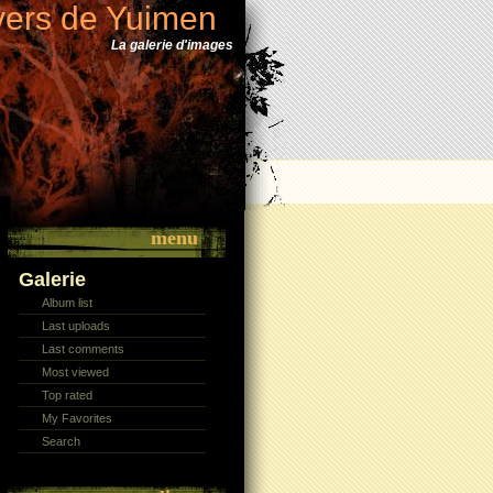
vers de Yuimen
La galerie d'images
menu
Galerie
Album list
Last uploads
Last comments
Most viewed
Top rated
My Favorites
Search