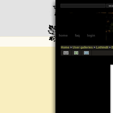
home
faq
login
Home
>
User galleries
>
Lothindil
>