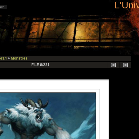
L'Uni
r14
>
Monstres
FILE 8/231