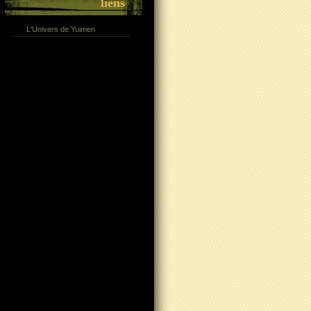
liens
L'Univers de Yuimen