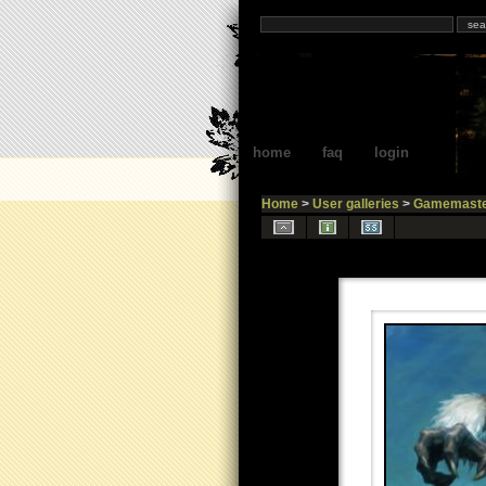
home
faq
login
Home
>
User galleries
>
Gamemaste