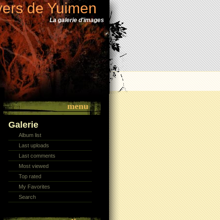
vers de Yuimen
La galerie d'images
menu
Galerie
Album list
Last uploads
Last comments
Most viewed
Top rated
My Favorites
Search